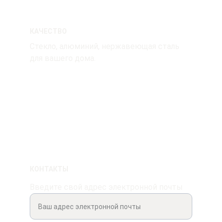
КАЧЕСТВО
Стекло, алюминий, нержавеющая сталь 
для вашего дома.
УСЛУГИ
Vaidotas: 
+370 619 80177 
jp.vaidotas@gmail.com
КОНТАКТЫ
Введите свой адрес электронной почты