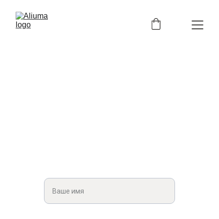
Контакты
Свяжитесь с нами, и наша команда 
поможет вам в реализации проектов из 
стекла, алюминия и нержавеющей стали!
Введите свое имя